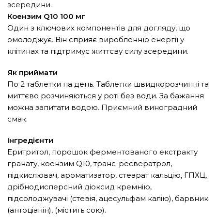
зсередини.
Коензим Q10 100 мг
Один з ключових компонентів для догляду, що
омолоджує. Він сприяє виробленню енергії у
клітинах та підтримує життєву силу зсередини.
Як приймати
По 2 таблетки на день. Таблетки швидкорозчинні та
миттєво розчиняються у роті без води. За бажання
можна запитати водою. Приємний виноградний
смак.
Інгредієнти
Еритритол, порошок ферментованого екстракту
гранату, коензим Q10, транс-ресвератрол,
підкислювач, ароматизатор, стеарат кальцію, ГПХЦ,
дрібнодисперсний діоксид кремнію,
підсолоджувачі (стевія, ацесульфам калію), барвник
(антоціанін), (містить сою).