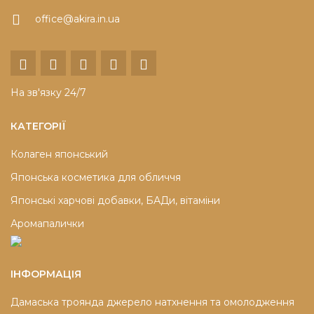
office@akira.in.ua
На зв'язку 24/7
КАТЕГОРІЇ
Колаген японський
Японська косметика для обличчя
Японські харчові добавки, БАДи, вітаміни
Аромапалички
ІНФОРМАЦІЯ
Дамаська троянда джерело натхнення та омолодження