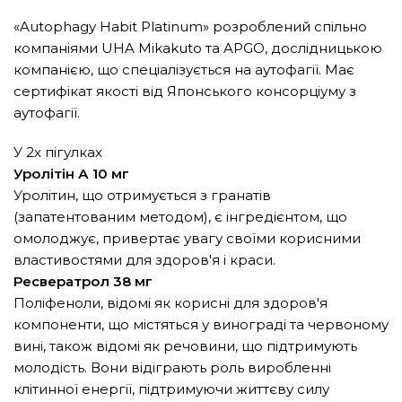
«Autophagy Habit Platinum» розроблений спільно
компаніями UHA Mikakuto та APGO, дослідницькою
компанією, що спеціалізується на аутофагії. Має
сертифікат якості від Японського консорціуму з
аутофагії.
У 2х пігулках
Уролітін А 10 мг
Уролітин, що отримується з гранатів
(запатентованим методом), є інгредієнтом, що
омолоджує, привертає увагу своїми корисними
властивостями для здоров'я і краси.
Ресвератрол 38 мг
Поліфеноли, відомі як корисні для здоров'я
компоненти, що містяться у винограді та червоному
вині, також відомі як речовини, що підтримують
молодість. Вони відіграють роль виробленні
клітинної енергії, підтримуючи життєву силу