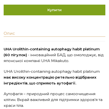
Купити
Опис
UHA Urolithin-containing autophagy habit platinum
(60 пігулок)
- інноваційний БАД, що омолоджує, від
японської компанії UHA Mikakuto.
UHA Urolithin-containing autophagy habit platinum
має високу концентрацію ретельно відібраних
інгредієнтів, що сприяють аутофагії.
Аутофагія – природний процес самоочищення
клітин. Вкрай важливий для підтримки здоров'я та
краси тіла.