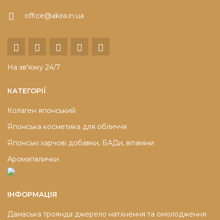
office@akira.in.ua
На зв'язку 24/7
КАТЕГОРІЇ
Колаген японський
Японська косметика для обличчя
Японські харчові добавки, БАДи, вітаміни
Аромапалички
ІНФОРМАЦІЯ
Дамаська троянда джерело натхнення та омолодження