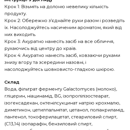
Крок 1: Візьміть на долоню невелику кількість
продукту.
Крок 2: Обережно з’єднайте руки разом і розведіть
їх. Насолоджуйтесь насиченим ароматом, який від
них виходить.
Крок 3: Акуратно нанесіть засіб на все обличчя,
рухаючись від центру до країв.
Крок 4: Акуратно нанесіть засіб, ковзаючи руками
знизу вгору та зсередини назовні, і
насолоджуйтесь шовковисто-гладкою шкірою.
Склад
Вода, фільтрат ферменту Galactomyces (молоко),
гліцерин, ніацинамід, BG, ізопропілізостеарат,
ізогексадекан, октенілсукцинат натрію крохмалю,
диметикон, цетилпальмітат, цетанол, поліакриламід,
пантенол, токоферилацетат, стеариловий спирт,
(C13,14) ізопарафін, бензиловий спирт,