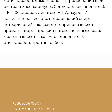
метилпарабен, диметиконол, гідролізований шовк,
екстракт Saccharomyces Cerevisiae, гексапептид-3,
ПЕГ-100 стеарат, динатрію ЕДТА, лаурет-7,
пальмітинова кислота, цетеариловий спирт,
цетеариловий глюкозид, стеаринова кислота,
ароматизатор, гідроксид натрію, децилглюкозид,
молочна кислота, пальмітоїлдипептид-7,
етилпарабен, пропілпарабен.
+380673679807
Пн-Пт с 10:00 до 18:00