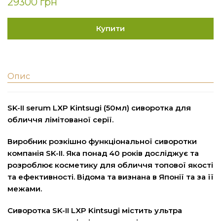
29300 грн
Купити
Опис
SK-II serum LXP Kintsugi (50мл) сиворотка для
обличчя лімітованої серії.
Виробник розкішно функціональної сиворотки
компанія SK-II. Яка понад 40 років досліджує та
розроблює косметику для обличчя топової якості
та ефективності. Відома та визнана в Японії та за її
межами.
Сиворотка SK-II LXP Kintsugi містить ультра