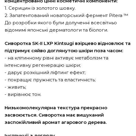
концентровано цінні косметичні компоненти:
1. Серицин із золотого шовку.
2. Запатентований новаторський фермент Pitera ™
До розробки якого були долученні всесвітньо
відомимі японські дерматологи та біологи.
Сиворотка SK-II LXP Kintsugi взірцево відновлює та
підтримує сяйво доглянутою шкіри поза часом:
- на клітинному рівні активує метаболізм та
інтенсивну регенерацію шкіри;
- дарує розкішний ліфтинг ефект;
- покращує пружність та еластичність;
- живить;
- вирівнює тон.
Низькомолекулярна текстура прекрасно
засвоюється. Сиворотка має вишуканий
заспокійливий аромат агарового дерева.
Інструкції з догляду