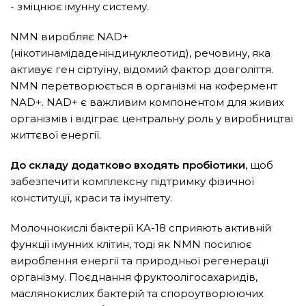
- зміцнює імунну систему.
NMN виробляє NAD+
(нікотинамідаденіндинуклеотид), речовину, яка
активує ген сіртуїну, відомий фактор довголіття.
NMN перетворюється в організмі на кофермент
NAD+. NAD+ є важливим компонентом для живих
організмів і відіграє центральну роль у виробництві
життєвої енергії.
До складу додатково входять пробіотики
, щоб
забезпечити комплексну підтримку фізичної
конституції, краси та імунітету.
Молочнокислі бактерії KA-18 сприяють активній
функції імунних клітин, тоді як NMN посилює
вироблення енергії та природньої регенерації
організму. Поєднання фруктоолігосахаридів,
маслянокислих бактерій та спороутворюючих