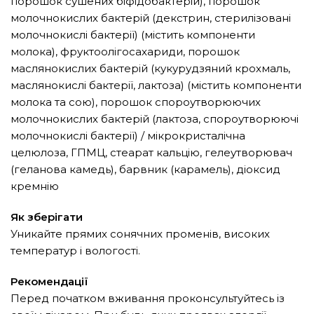
порошок сушених біфідобактерій), порошок
молочнокислих бактерій (декстрин, стерилізовані
молочнокислі бактерії) (містить компоненти
молока), фруктоолігосахариди, порошок
маслянокислих бактерій (кукурудзяний крохмаль,
маслянокислі бактерії, лактоза) (містить компоненти
молока та сою), порошок спороутворюючих
молочнокислих бактерій (лактоза, спороутворюючі
молочнокислі бактерії) / мікрокристалічна
целюлоза, ГПМЦ, стеарат кальцію, гелеутворювач
(геланова камедь), барвник (карамель), діоксид
кремнію
Як зберігати
Уникайте прямих сонячних променів, високих
температур і вологості.
Рекомендації
Перед початком вживання проконсультуйтесь із