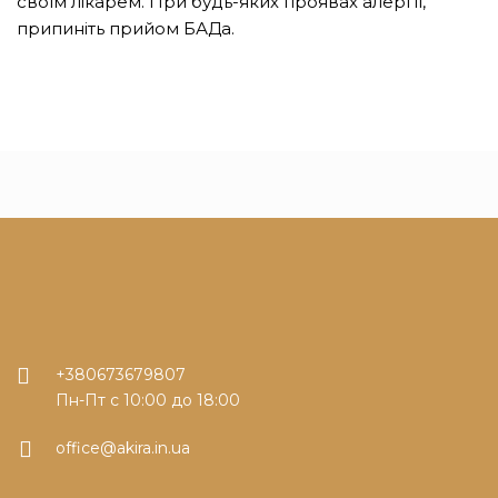
своїм лікарем. При будь-яких проявах алергії,
припиніть прийом БАДа.
+380673679807
Пн-Пт с 10:00 до 18:00
office@akira.in.ua