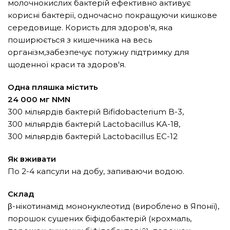
молочнокислих бактерій ефективно активує
корисні бактерії, одночасно покращуючи кишкове
середовище. Користь для здоров'я, яка
поширюється з кишечника на весь
організм,забезпечує потужну підтримку для
щоденної краси та здоров'я.
Одна пляшка містить
24 000 мг NMN
300 мільярдів бактерій Bifidobacterium B-3,
300 мільярдів бактерій Lactobacillus KA-18,
300 мільярдів бактерій Lactobacillus EC-12
Як вживати
По 2-4 капсули на добу, запиваючи водою.
Склад
β-нікотинамід мононуклеотид (вироблено в Японії),
порошок сушених біфідобактерій (крохмаль,