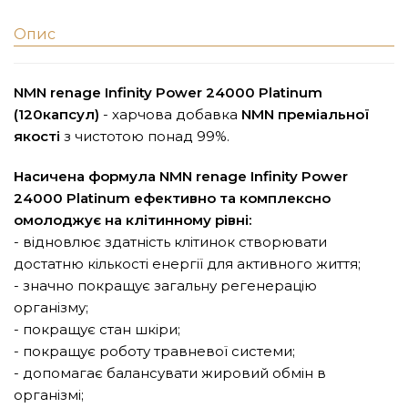
Опис
NMN renage Infinity Power 24000 Platinum
(120капсул)
- харчова добавка
NMN преміальної
якості
з чистотою понад 99%.
Насичена формула NMN renage Infinity Power
24000 Platinum ефективно та комплексно
омолоджує на клітинному рівні:
- відновлює здатність клітинок створювати
достатню кількості енергії для активного життя;
- значно покращує загальну регенерацію
організму;
- покращує стан шкіри;
- покращує роботу травневої системи;
- допомагає балансувати жировий обмін в
організмі;