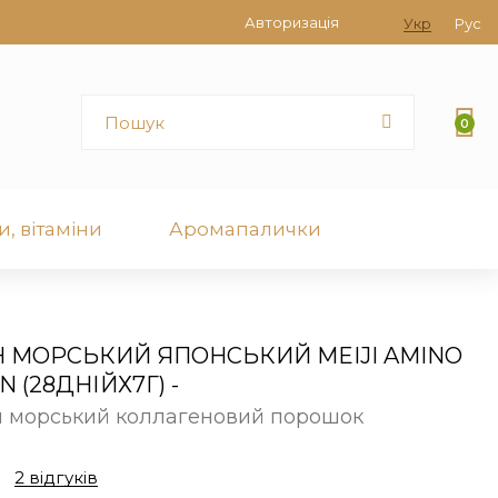
Авторизація
Укр
Рус
0
, вітаміни
Аромапалички
 МОРСЬКИЙ ЯПОНСЬКИЙ MEIJI AMINO
 (28ДНІЙХ7Г) -
й морський коллагеновий порошок
2 відгуків