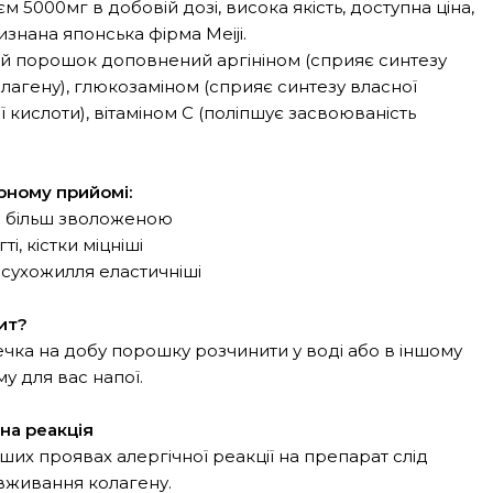
м 5000мг в добовій дозі, висока якість, доступна ціна,
знана японська фірма Meiji.
й порошок доповнений аргініном (сприяє синтезу
лагену), глюкозаміном (сприяє синтезу власної
ї кислоти), вітаміном С (поліпшує засвоюваність
рному прийомі:
є більш зволоженою
гті, кістки міцніші
а сухожилля еластичніші
ит?
ечка на добу порошку розчинити у воді або в іншому
 для вас напої.
на реакція
их проявах алергічної реакції на препарат слід
вживання колагену.