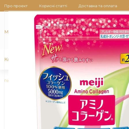
Про проект
Корисні статті
Доставка та оплата
Ми на зв'язку
Колаген японський
Японська косметика 
Головна
Колаген японський
Колаген морський японський Meiji