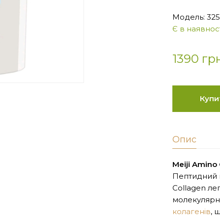
Модель: 325
Є в наявност
1390 гр
Купи
Опис
Meiji Amino
Пептидний к
Collagen ле
молекулярні
колагенів
, 