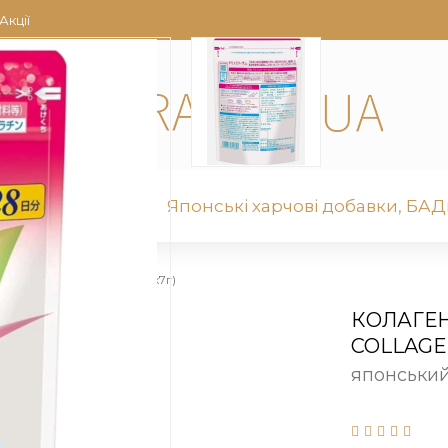
Акції
для обличчя
Японські харчові добавки, БАДи
 Amino Collagen (28днійх7г)
КОЛАГЕН
COLLAGEN
японськи