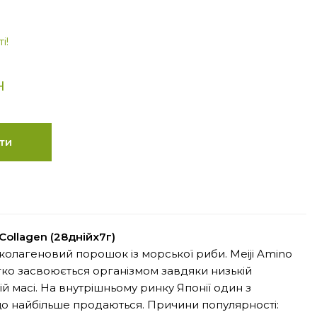
і!
н
ти
 Collagen (28днійх7г)
олагеновий порошок із морської риби. Meiji Amino
гко засвоюється організмом завдяки низькій
й масі. На внутрішньому ринку Японії один з
що найбільше продаються. Причини популярності: