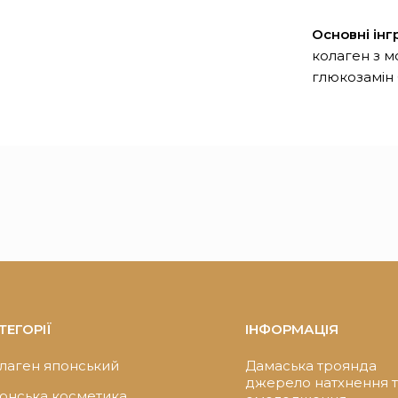
Основні інг
колаген з мо
глюкозамін 
ТЕГОРІЇ
ІНФОРМАЦІЯ
лаген японський
Дамаська троянда
джерело натхнення 
онська косметика