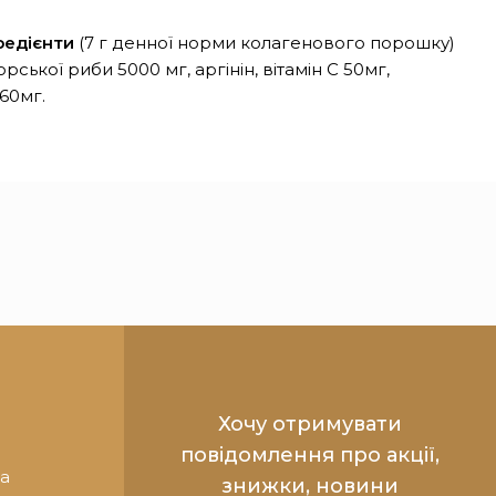
редієнти
(7 г денної норми колагенового порошку)
рської риби 5000 мг, аргінін, вітамін С 50мг,
60мг.
Хочу отримувати
повідомлення про акції,
та
знижки, новини