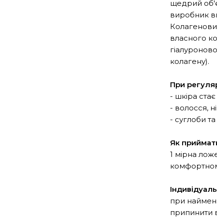
щедрий об'є
виробник ви
Колагенови
власного ко
гіалуроново
колагену).
При регуля
- шкіра ста
- волосся, ні
- суглоби т
Як приймат
1 мірна лож
комфортному
Індивідуаль
при найменш
припинити 