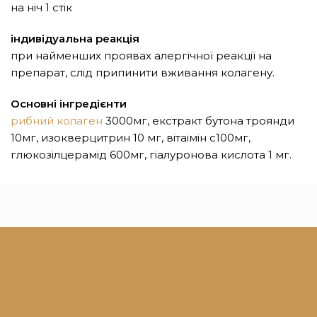
на ніч 1 стік
індивідуальна реакція
при найменших проявах алергічної реакції на
препарат, слід припинити вживання колагену.
Основні інгредієнти
рибний колаген
3000мг, екстракт бутона троянди
10мг, изокверцитрин 10 мг, вітаімін с100мг,
глюкозілцерамід 600мг, гіалуронова кислота 1 мг.