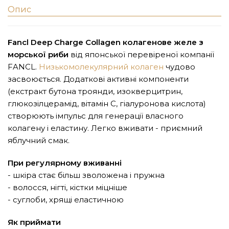
Опис
Fancl Deep Charge Collagen колагенове желе з
морської риби
від японської перевіреної компанії
FANCL.
Низькомолекулярний колаген
чудово
засвоюється. Додаткові активні компоненти
(екстракт бутона троянди, изокверцитрин,
глюкозілцерамід, вітамін С, гіалуронова кислота)
створюють імпульс для генерації власного
колагену і еластину. Легко вживати - приємний
яблучний смак.
При регулярному вживанні
- шкіра стає більш зволожена і пружна
- волосся, нігті, кістки міцніше
- суглоби, хрящі еластичною
Як приймати