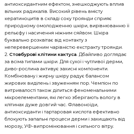
антиоксидантним ефектом, знешкоджують вплив
вільних радикалів. Високий рівень вмісту
кератиноцитів в складі соку троянди сприяє
природному омолодженню шкіри, вирівнюванню її
рельєфу і насичення ніжним сяйвом. Шкіра
буквально розквітає від контакту з
неперевершеним чарівністю екстракту троянди.
2.
Стовбурові клітини кактуса
. Дбайливо доглядає
за всіма типами шкіри. Для сухої і чутливої дерми,
диво-рослина активує захисні компоненти.
Комбіновану і жирну шкіру радує балансом
жирових виділень і звуженням пор. Чемпіон по
витривалості також ділиться феноменальними
мікроелементами, які легко зберігають вологу в
клітинах дуже довгий час. Флавоноїди,
антиоксиданти і тартаровая кислота ефективно
блокують запальні процеси дерми і захищають від
морозу, УФ-випромінювання і сильного вітру.