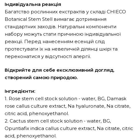
Індивідуальна реакція
Багатство рослинних екстрактів у складі CHIECO
Botanical Stem Stell вимагає дотримання
стандартних заходів. Натуральні компоненти
набору можуть стати причиною індивідуальної
реакції. Перед нанесенням есенцій слід
протестувати їх на невеличкій ділянці шкірі та
переконатися у відсутності алергії.
Відкрийте для себе ексклюзивний догляд,
створений самою природою.
Інгредієнти:
1. Rose stem cell stock solution - water, BG, Damask
rose callus culture extract, Na hyaluronate, Na citrate,
citric acid, phenoxyethanol.
2. Cactus stem cell stock solution - water, BG,
Opuntiafix indica callus culture extract, Na citrate, citric
acid, phenoxyethanol.