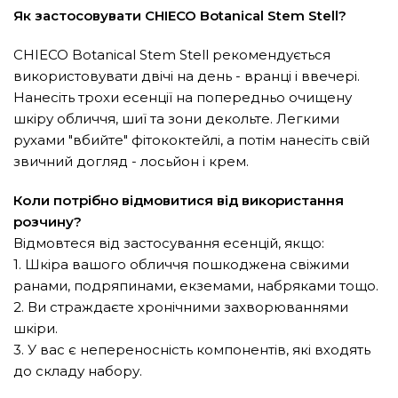
Як застосовувати CHIECO Botanical Stem Stell?
CHIECO Botanical Stem Stell рекомендується
використовувати двічі на день - вранці і ввечері.
Нанесіть трохи есенції на попередньо очищену
шкіру обличчя, шиї та зони декольте. Легкими
рухами "вбийте" фітококтейлі, а потім нанесіть свій
звичний догляд - лосьйон і крем.
Коли потрібно відмовитися від використання
розчину?
Відмовтеся від застосування есенцій, якщо:
1. Шкіра вашого обличчя пошкоджена свіжими
ранами, подряпинами, екземами, набряками тощо.
2. Ви страждаєте хронічними захворюваннями
шкіри.
3. У вас є непереносність компонентів, які входять
до складу набору.