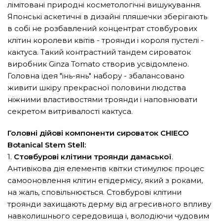
лімітовані природні косметологічні вишукування.
Японські аскетичні в дизайні пляшечки зберігають
в собі не розбавлений концентрат стовбурових
клітин королеви квітів - троянди і короля пустелі -
кактуса. Такий контрастний тандем сироваток
виробник Ginza Tomato створив усвідомлено.
Головна ідея "інь-янь" набору - збалансовано
живити шкіру прекрасної половини людства
ніжними властивостями троянди і наповнювати
секретом витривалості кактуса.
Головні дійові компоненти сироваток CHIECO
Botanical Stem Stell:
1.
Стовбурові клітини троянди дамаської
.
Антивікова дія елементів квітки стимулює процес
самооновлення клітин епідермісу, який з роками,
на жаль, сповільнюється. Стовбурові клітини
троянди захищають дерму від агресивного впливу
навколишнього середовища і, володіючи чудовим