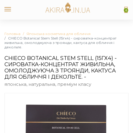
0
Головна
Японська косметика для обличчя
CHIECO Botanical Stem Stell (15гх4) - сироватка-концентрат
живильна, омолоджуюча з троянди, кактуса для обличчя і
декольте.
CHIECO BOTANICAL STEM STELL (15ГХ4) -
СИРОВАТКА-КОНЦЕНТРАТ ЖИВИЛЬНА,
ОМОЛОДЖУЮЧА З ТРОЯНДИ, КАКТУСА
ДЛЯ ОБЛИЧЧЯ І ДЕКОЛЬТЕ. -
японська, натуральна, преміум класу