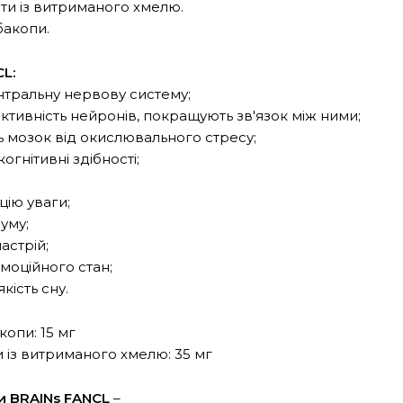
лоти із витриманого хмелю.
бакопи.
L:
нтральну нервову систему;
активність нейронів, покращують зв'язок між ними;
 мозок від окислювального стресу;
огнітивні здібності;
цію уваги;
зуму;
настрій;
емоційного стан;
кість сну.
копи: 15 мг
ти із витриманого хмелю: 35 мг
и BRAINs FANCL
–