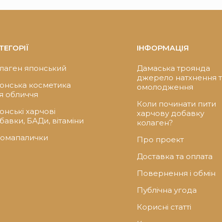
ТЕГОРІЇ
ІНФОРМАЦІЯ
лаген японський
Дамаська троянда
джерело натхнення 
онська косметика
омолодження
я обличчя
Коли починати пити
онські харчові
харчову добавку
бавки, БАДи, вітаміни
колаген?
омапалички
Про проект
Доставка та оплата
Повернення і обмін
Публічна угода
Корисні статті