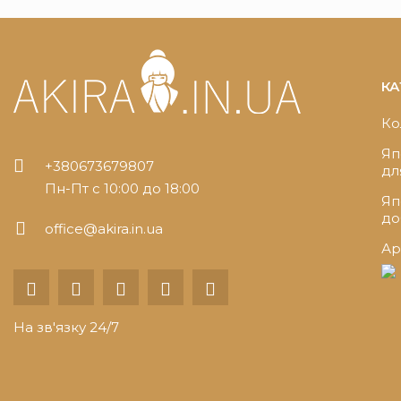
КА
Ко
Яп
+380673679807
дл
Пн-Пт с 10:00 до 18:00
Яп
до
office@akira.in.ua
Ар
На зв'язку 24/7