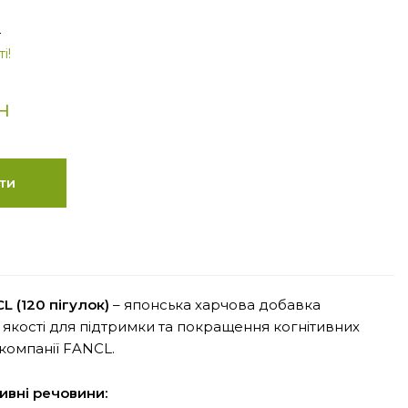
4
і!
н
ти
L (120 пігулок)
– японська харчова добавка
 якості для підтримки та покращення когнітивних
 компанії FANCL.
ивні речовини: