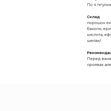
По 4 пігулк
Склад
порошок ек
бакопи, ери
кислота, еф
шелак/
Рекомендац
Перед вжива
проявах але