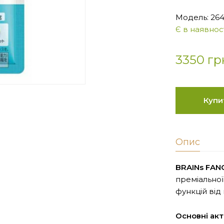
Модель: 26
Є в наявност
3350 гр
Купи
Опис
BRAINs FANC
преміальної
функцій від
Основні акт