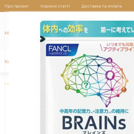
Про проект
Корисні статті
Доставка та оплата
Ми на зв'язку
Колаген японський
Японська косметика 
Головна
Японські харчові добавки, БАДи, вітаміни
BRAINs FAN