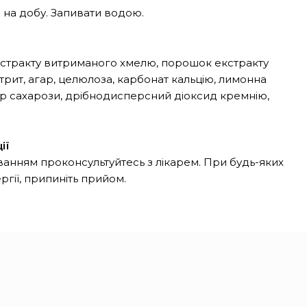
и на добу. Запивати водою.
стракту витриманого хмелю, порошок екстракту
трит, агар, целюлоза, карбонат кальцію, лимонна
ір сахарози, дрібнодисперсний діоксид кремнію,
ії
нням проконсультуйтесь з лікарем. При будь-яких
ргії, припиніть прийом.