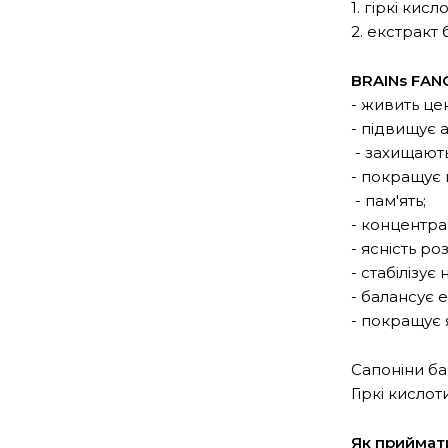
1. гіркі кис
2. екстракт 
BRAINs FANC
- живить це
- підвищує 
- захищають
- покращує к
- пам'ять;
- концентра
- ясність ро
- стабілізує 
- балансує 
- покращує я
Сапоніни ба
Гіркі кисло
Як приймат