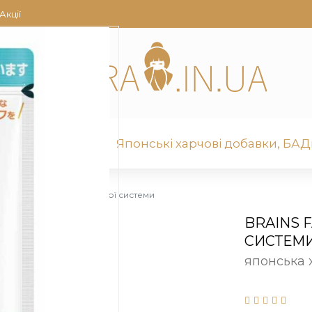
Акції
для обличчя
Японські харчові добавки, БАДи
CL для живлення нервової системи
BRAINS 
СИСТЕМИ
японська 