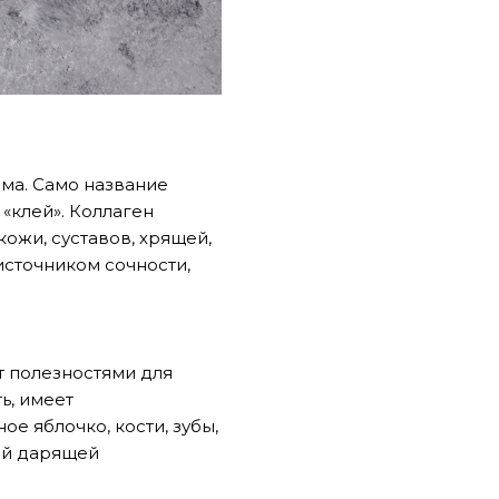
зма. Само название
 «клей». Коллаген
жи, суставов, хрящей,
 источником сочности,
т полезностями для
ь, имеет
ое яблочко, кости, зубы,
ой дарящей