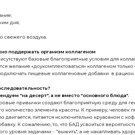
ание;
жим дня;
о свежего воздуха.
жно поддержать организм коллагеном
исутствуют базовые благоприятные условия для колла
ется желание «доукомплектоваться» коллагеном только 
т подключать пищевые коллагеновые добавки в рацион.
оследовательность?
ндуем "на десерт", а не вместо "основного блюда".
ровые привычки создают благоприятную среду для ге
о количество элемента красоты. К примеру, человек п
ло двигается, питается исключительно круасаном с коф
авку. К сожалению, то, что БАД усвоиться вероятност
гого уровня задачами - "выжить", а не накапливать зд