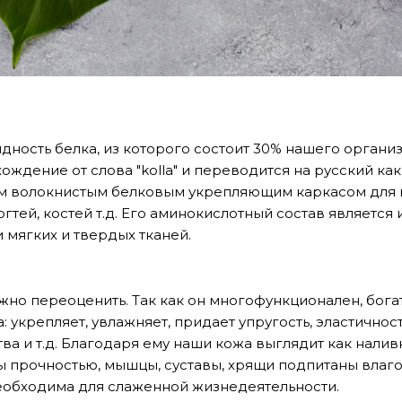
дность белка, из которого состоит 30% нашего органи
ждение от слова "kolla" и переводится на русский как
м волокнистым белковым укрепляющим каркасом для ко
огтей, костей т.д. Его аминокислотный состав является
 мягких и твердых тканей.
жно переоценить. Так как он многофункционален, бога
: укрепляет, увлажняет, придает упругость, эластичност
а и т.д. Благодаря ему наши кожа выглядит как наливн
ы прочностью, мышцы, суставы, хрящи подпитаны влаг
необходима для слаженной жизнедеятельности.