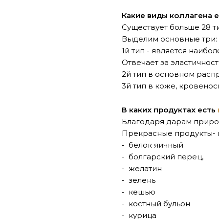
Какие виды коллагена е
Существует больше 28 т
Выделим основные три:
1й тип - является наибо
Отвечает за эластичност
2й тип в основном расп
3й тип в коже, кровенос
В каких продуктах есть
Благодаря дарам приро
Прекрасные продукты-
- белок яичный
- болгарский перец,
- желатин
- зелень
- кешью
- костный бульон
- курица