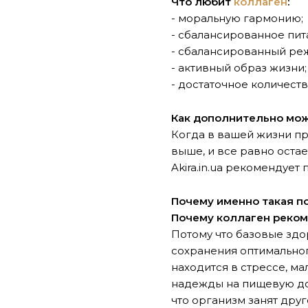
Что любит
коллаген
:
- моральную гармонию;
- сбалансированное пит
- сбалансированный ре
- активный образ жизни;
- достаточное количеств
Как дополнительно мо
Когда в вашей жизни пр
выше, и все равно оста
Akira.in.ua рекомендуе
Почему именно такая п
Почему коллаген рекоме
Потому что базовые здо
сохранения оптимальног
находится в стрессе, ма
надежды на пищевую доб
что организм занят дру