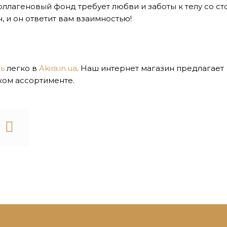
ллагеновый фонд требует любви и заботы к телу со ст
, и он ответит вам взаимностью!
ь
легко в
Akira.in.ua
. Наш интернет магазин предлагает
ом ассортименте.