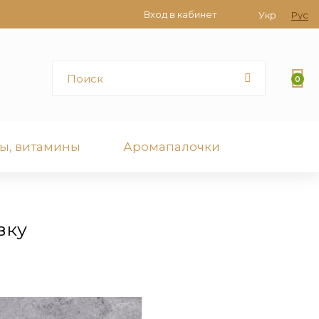
Вход в кабинет
Укр
Рус
0
ы, витамины
Аромапалочки
вку