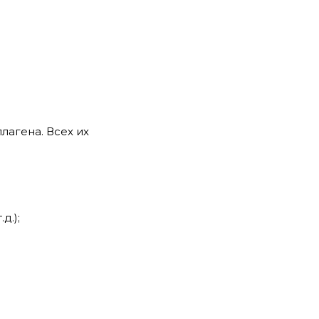
лагена. Всех их
д.);