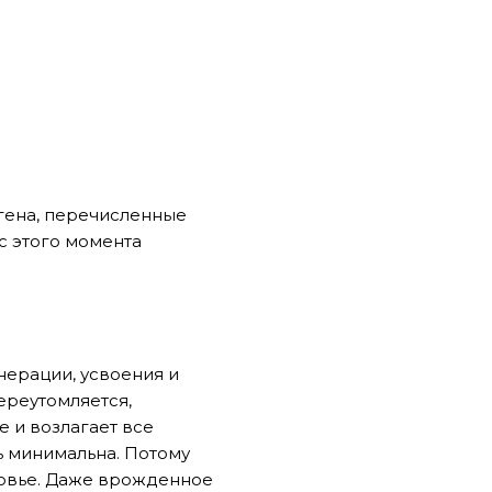
гена, перечисленные
с этого момента
нерации, усвоения и
ереутомляется,
е и возлагает все
ь минимальна. Потому
оровье. Даже врожденное