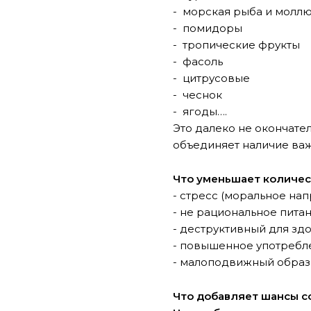
- морская рыба и молл
- помидоры
- тропические фрукты
- фасоль
- цитрусовые
- чеснок
- ягоды….
Это далеко не окончате
объединяет наличие важ
Что уменьшает количес
- стресс (моральное на
- не рациональное питан
- деструктивный для зд
- повышенное употребл
- малоподвижный образ
Что добавляет шансы с