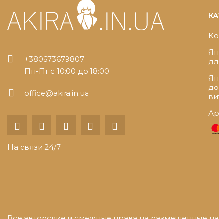
КА
Ко
Яп
+380673679807
дл
Пн-Пт с 10:00 до 18:00
Яп
до
office@akira.in.ua
ви
Ар
На связи 24/7
Все авторские и смежные права на размещенные на