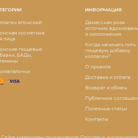
ТЕГОРИИ
ИНФОРМАЦИЯ
ллаген японский
Дамасская роза
источник вдохновен
онская косметика
и омоложения
я лица
Когда начинать пить
онские пищевые
пищевую добавку
бавки, БАДы,
коллаген?
тамины
О проекте
омапалочки
Доставка и оплата
Возврат и обмен
Публичное соглаше
Полезные статьи
Контакты
 Сайте материалы принадлежат Продавцу и охраняются